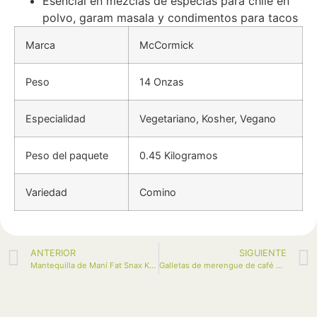
Esencial en mezclas de especias para chile en
polvo, garam masala y condimentos para tacos
Marca
McCormick
Peso
14 Onzas
Especialidad
Vegetariano, Kosher, Vegano
Peso del paquete
0.45 Kilogramos
Variedad
Comino
ANTERIOR
SIGUIENTE
Mantequilla de Maní Fat Snax Keto Galletas, 6-pack (12 galletas)
Galletas de merengue de café de Sweetwell (paquete de 3)